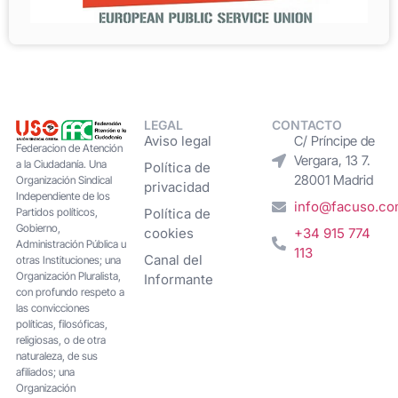
LEGAL
CONTACTO
Aviso legal
C/ Príncipe de
Federacion de Atención
Vergara, 13 7.
a la Ciudadanía. Una
Política de
28001 Madrid
Organización Sindical
privacidad
Independiente de los
info@facuso.c
Partidos políticos,
Política de
Gobierno,
cookies
+34 915 774
Administración Pública u
113
Canal del
otras Instituciones; una
Organización Pluralista,
Informante
con profundo respeto a
las convicciones
políticas, filosóficas,
religiosas, o de otra
naturaleza, de sus
afiliados; una
Organización