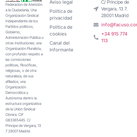
Aviso legal
C/ Príncipe de
Federacion de Atención
Vergara, 13 7.
a la Ciudadanía. Una
Política de
28001 Madrid
Organización Sindical
privacidad
Independiente de los
info@facuso.c
Partidos políticos,
Política de
Gobierno,
cookies
+34 915 774
Administración Pública u
113
Canal del
otras Instituciones; una
Organización Pluralista,
Informante
con profundo respeto a
las convicciones
políticas, filosóficas,
religiosas, o de otra
naturaleza, de sus
afiliados; una
Organización
Democrática y
Autónoma dentro la
estructura organizativa
de la Unión Sindical
Obrera. CIF
G83365445. C/
Principe de Vergara, 13
7 28001 Madrid.