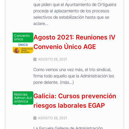
que piden que el Ayuntamiento de Ortigueira
proceda al aplazamiento de los procesos
selectivos de estabilización hasta que se
aclare...
Convenio
Agosto 2021: Reuniones IV
único
Convenio Único AGE
AGOSTO 26, 2021
Como vemos una vez más, el trío sindical,
firma todo aquello que la Administración les
pone delante. (más…)
Noticias
Galicia: Cursos prevención
Admon.Aut
onómica
riesgos laborales EGAP
AGOSTO 26, 2021
La Escuela Gallega de Administración