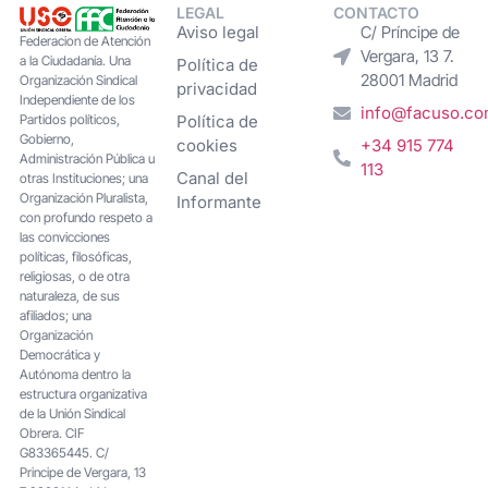
LEGAL
CONTACTO
Aviso legal
C/ Príncipe de
Federacion de Atención
Vergara, 13 7.
a la Ciudadanía. Una
Política de
28001 Madrid
Organización Sindical
privacidad
Independiente de los
info@facuso.c
Partidos políticos,
Política de
Gobierno,
cookies
+34 915 774
Administración Pública u
113
Canal del
otras Instituciones; una
Organización Pluralista,
Informante
con profundo respeto a
las convicciones
políticas, filosóficas,
religiosas, o de otra
naturaleza, de sus
afiliados; una
Organización
Democrática y
Autónoma dentro la
estructura organizativa
de la Unión Sindical
Obrera. CIF
G83365445. C/
Principe de Vergara, 13