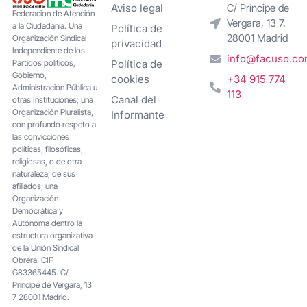
Aviso legal
C/ Príncipe de
Federacion de Atención
Vergara, 13 7.
a la Ciudadanía. Una
Política de
28001 Madrid
Organización Sindical
privacidad
Independiente de los
info@facuso.c
Partidos políticos,
Política de
Gobierno,
cookies
+34 915 774
Administración Pública u
113
Canal del
otras Instituciones; una
Organización Pluralista,
Informante
con profundo respeto a
las convicciones
políticas, filosóficas,
religiosas, o de otra
naturaleza, de sus
afiliados; una
Organización
Democrática y
Autónoma dentro la
estructura organizativa
de la Unión Sindical
Obrera. CIF
G83365445. C/
Principe de Vergara, 13
7 28001 Madrid.