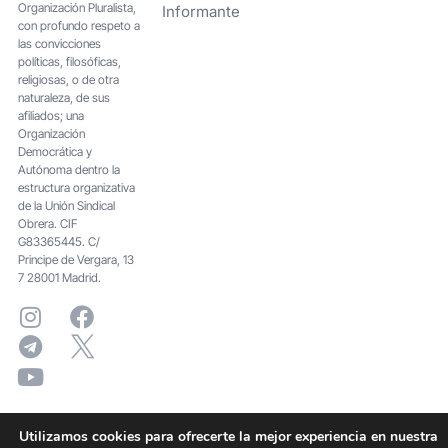
Organización Pluralista,
Informante
con profundo respeto a
las convicciones
políticas, filosóficas,
religiosas, o de otra
naturaleza, de sus
afiliados; una
Organización
Democrática y
Autónoma dentro la
estructura organizativa
de la Unión Sindical
Obrera. CIF
G83365445. C/
Principe de Vergara, 13
7 28001 Madrid.
Utilizamos cookies para ofrecerte la mejor experiencia en nuestra