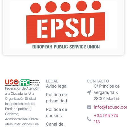
LEGAL
CONTACTO
Aviso legal
C/ Príncipe de
Federacion de Atención
Vergara, 13 7.
a la Ciudadanía. Una
Política de
28001 Madrid
Organización Sindical
privacidad
Independiente de los
info@facuso.c
Partidos políticos,
Política de
Gobierno,
cookies
+34 915 774
Administración Pública u
113
Canal del
otras Instituciones; una