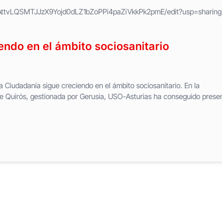
/1AttvLQSMTJJzX9Yojd0dLZ1bZoPPi4paZiVkkPk2pmE/edit?usp=sharing
ndo en el ámbito sociosanitario
 Ciudadanía sigue creciendo en el ámbito sociosanitario. En la
 Quirós, gestionada por Gerusia, USO-Asturias ha conseguido prese