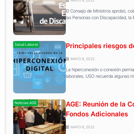
MAYO 6, 2022
El Consejo de Ministros aprobó, co
las Personas con Discapacidad, la
Principales riesgos d
Salud Laboral
MAYO 6, 2022
La hiperconexión o conexión permane
laborales. USO recuerda algunas me
AGE: Reunión de la C
Noticias AGE
Fondos Adicionales
MAYO 6, 2022