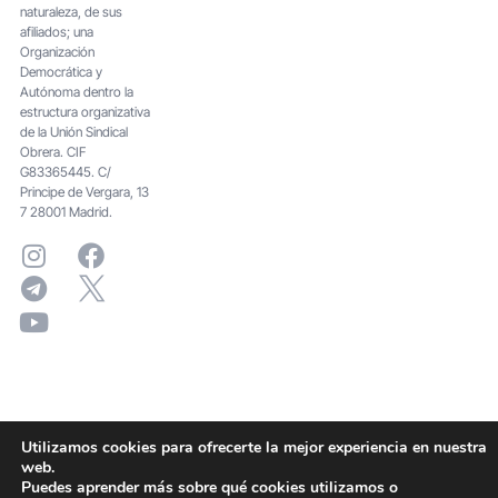
naturaleza, de sus
afiliados; una
Organización
Democrática y
Autónoma dentro la
estructura organizativa
de la Unión Sindical
Obrera. CIF
G83365445. C/
Principe de Vergara, 13
7 28001 Madrid.
Utilizamos cookies para ofrecerte la mejor experiencia en nuestra
web.
Puedes aprender más sobre qué cookies utilizamos o