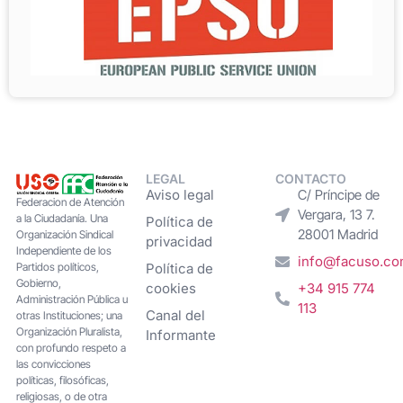
LEGAL
CONTACTO
Aviso legal
C/ Príncipe de
Federacion de Atención
Vergara, 13 7.
a la Ciudadanía. Una
Política de
28001 Madrid
Organización Sindical
privacidad
Independiente de los
info@facuso.c
Partidos políticos,
Política de
Gobierno,
cookies
+34 915 774
Administración Pública u
113
Canal del
otras Instituciones; una
Organización Pluralista,
Informante
con profundo respeto a
las convicciones
políticas, filosóficas,
religiosas, o de otra