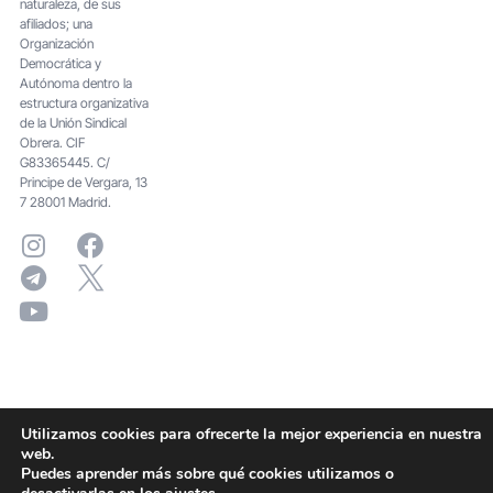
naturaleza, de sus
afiliados; una
Organización
Democrática y
Autónoma dentro la
estructura organizativa
de la Unión Sindical
Obrera. CIF
G83365445. C/
Principe de Vergara, 13
7 28001 Madrid.
Utilizamos cookies para ofrecerte la mejor experiencia en nuestra
web.
Puedes aprender más sobre qué cookies utilizamos o