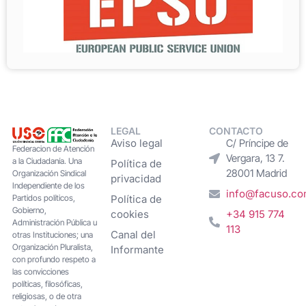
LEGAL
CONTACTO
Aviso legal
C/ Príncipe de
Federacion de Atención
Vergara, 13 7.
a la Ciudadanía. Una
Política de
28001 Madrid
Organización Sindical
privacidad
Independiente de los
info@facuso.c
Partidos políticos,
Política de
Gobierno,
cookies
+34 915 774
Administración Pública u
113
Canal del
otras Instituciones; una
Organización Pluralista,
Informante
con profundo respeto a
las convicciones
políticas, filosóficas,
religiosas, o de otra