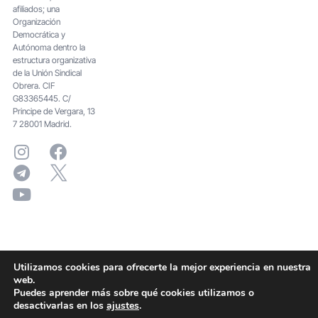
afiliados; una
Organización
Democrática y
Autónoma dentro la
estructura organizativa
de la Unión Sindical
Obrera. CIF
G83365445. C/
Principe de Vergara, 13
7 28001 Madrid.
Utilizamos cookies para ofrecerte la mejor experiencia en nuestra
web.
Puedes aprender más sobre qué cookies utilizamos o
desactivarlas en los
ajustes
.