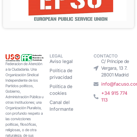
LEGAL
CONTACTO
Aviso legal
C/ Príncipe de
Federacion de Atención
Vergara, 13 7.
a la Ciudadanía. Una
Política de
28001 Madrid
Organización Sindical
privacidad
Independiente de los
info@facuso.c
Partidos políticos,
Política de
Gobierno,
cookies
+34 915 774
Administración Pública u
113
Canal del
otras Instituciones; una
Organización Pluralista,
Informante
con profundo respeto a
las convicciones
políticas, filosóficas,
religiosas, o de otra
naturaleza, de sus