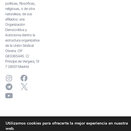
políticas, filosóficas,
religiosas, o de otra
naturaleza, de sus
afiliados; una
Organización
Democrática y
Autónoma dentro la
estructura organizativa
de la Unión Sindical
Obrera. CIF
G83365445. C/
Principe de Vergara, 13
7 28001 Madrid.
Utilizamos cookies para ofrecerte la mejor experiencia en nuestra
web.