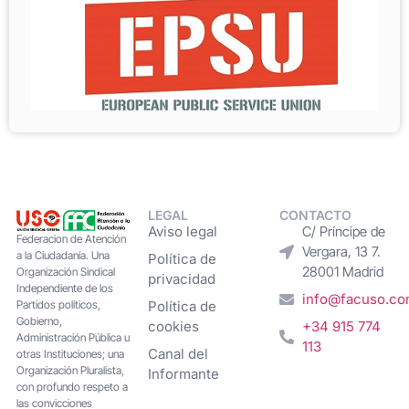
LEGAL
CONTACTO
Aviso legal
C/ Príncipe de
Federacion de Atención
Vergara, 13 7.
a la Ciudadanía. Una
Política de
28001 Madrid
Organización Sindical
privacidad
Independiente de los
info@facuso.c
Partidos políticos,
Política de
Gobierno,
cookies
+34 915 774
Administración Pública u
113
Canal del
otras Instituciones; una
Organización Pluralista,
Informante
con profundo respeto a
las convicciones