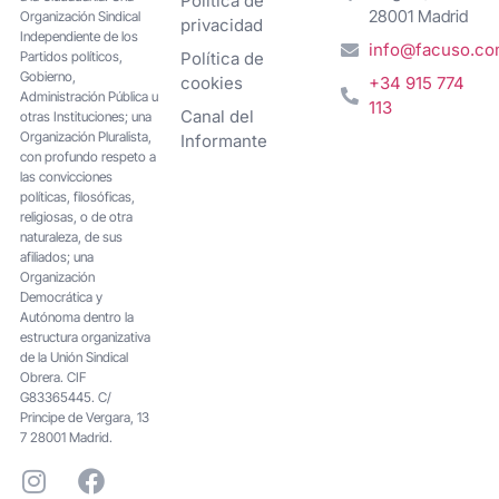
Política de
28001 Madrid
Organización Sindical
privacidad
Independiente de los
info@facuso.c
Partidos políticos,
Política de
Gobierno,
cookies
+34 915 774
Administración Pública u
113
Canal del
otras Instituciones; una
Organización Pluralista,
Informante
con profundo respeto a
las convicciones
políticas, filosóficas,
religiosas, o de otra
naturaleza, de sus
afiliados; una
Organización
Democrática y
Autónoma dentro la
estructura organizativa
de la Unión Sindical
Obrera. CIF
G83365445. C/
Principe de Vergara, 13
7 28001 Madrid.