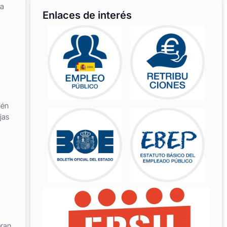
 a
Enlaces de interés
ién
jas
oran