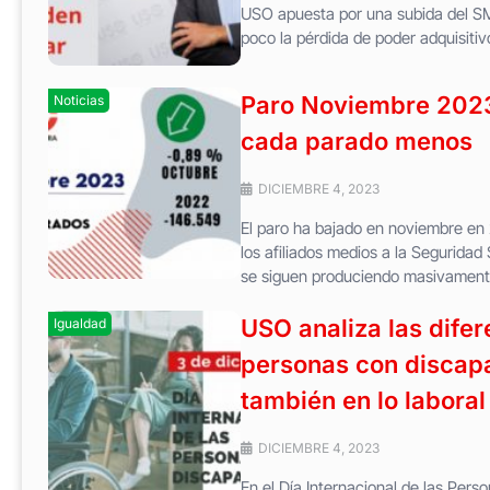
USO apuesta por una subida del SM
poco la pérdida de poder adquisitiv
Paro Noviembre 2023:
Noticias
cada parado menos
DICIEMBRE 4, 2023
El paro ha bajado en noviembre en
los afiliados medios a la Seguridad
se siguen produciendo masivamente 
USO analiza las difer
Igualdad
personas con discapa
también en lo laboral
DICIEMBRE 4, 2023
En el Día Internacional de las Per