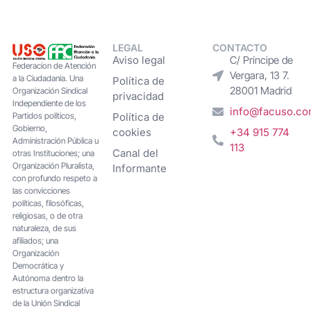
LEGAL
CONTACTO
Aviso legal
C/ Príncipe de
Federacion de Atención
Vergara, 13 7.
a la Ciudadanía. Una
Política de
28001 Madrid
Organización Sindical
privacidad
Independiente de los
info@facuso.c
Partidos políticos,
Política de
Gobierno,
cookies
+34 915 774
Administración Pública u
113
Canal del
otras Instituciones; una
Organización Pluralista,
Informante
con profundo respeto a
las convicciones
políticas, filosóficas,
religiosas, o de otra
naturaleza, de sus
afiliados; una
Organización
Democrática y
Autónoma dentro la
estructura organizativa
de la Unión Sindical