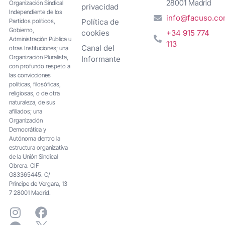
28001 Madrid
Organización Sindical
privacidad
Independiente de los
info@facuso.c
Partidos políticos,
Política de
Gobierno,
cookies
+34 915 774
Administración Pública u
113
Canal del
otras Instituciones; una
Organización Pluralista,
Informante
con profundo respeto a
las convicciones
políticas, filosóficas,
religiosas, o de otra
naturaleza, de sus
afiliados; una
Organización
Democrática y
Autónoma dentro la
estructura organizativa
de la Unión Sindical
Obrera. CIF
G83365445. C/
Principe de Vergara, 13
7 28001 Madrid.