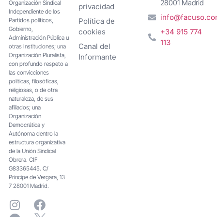
28001 Madrid
Organización Sindical
privacidad
Independiente de los
info@facuso.c
Partidos políticos,
Política de
Gobierno,
cookies
+34 915 774
Administración Pública u
113
Canal del
otras Instituciones; una
Organización Pluralista,
Informante
con profundo respeto a
las convicciones
políticas, filosóficas,
religiosas, o de otra
naturaleza, de sus
afiliados; una
Organización
Democrática y
Autónoma dentro la
estructura organizativa
de la Unión Sindical
Obrera. CIF
G83365445. C/
Principe de Vergara, 13
7 28001 Madrid.