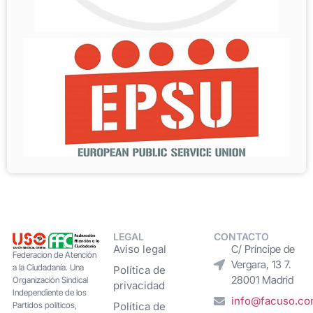
LEGAL
CONTACTO
Aviso legal
C/ Príncipe de
Federacion de Atención
Vergara, 13 7.
a la Ciudadanía. Una
Política de
28001 Madrid
Organización Sindical
privacidad
Independiente de los
info@facuso.c
Partidos políticos,
Política de