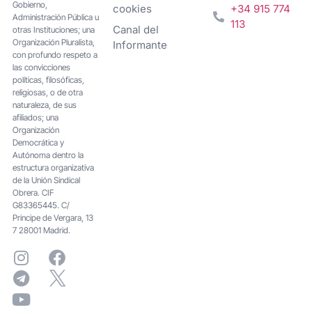
Gobierno,
cookies
+34 915 774
Administración Pública u
113
Canal del
otras Instituciones; una
Organización Pluralista,
Informante
con profundo respeto a
las convicciones
políticas, filosóficas,
religiosas, o de otra
naturaleza, de sus
afiliados; una
Organización
Democrática y
Autónoma dentro la
estructura organizativa
de la Unión Sindical
Obrera. CIF
G83365445. C/
Principe de Vergara, 13
7 28001 Madrid.