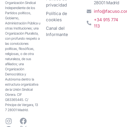
28001 Madrid
Organización Sindical
privacidad
Independiente de los
info@facuso.c
Partidos políticos,
Política de
Gobierno,
cookies
+34 915 774
Administración Pública u
113
Canal del
otras Instituciones; una
Organización Pluralista,
Informante
con profundo respeto a
las convicciones
políticas, filosóficas,
religiosas, o de otra
naturaleza, de sus
afiliados; una
Organización
Democrática y
Autónoma dentro la
estructura organizativa
de la Unión Sindical
Obrera. CIF
G83365445. C/
Principe de Vergara, 13
7 28001 Madrid.