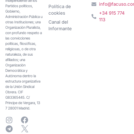
Independiente de los
info@facuso.c
Partidos políticos,
Política de
Gobierno,
cookies
+34 915 774
Administración Pública u
113
Canal del
otras Instituciones; una
Organización Pluralista,
Informante
con profundo respeto a
las convicciones
políticas, filosóficas,
religiosas, o de otra
naturaleza, de sus
afiliados; una
Organización
Democrática y
Autónoma dentro la
estructura organizativa
de la Unión Sindical
Obrera. CIF
G83365445. C/
Principe de Vergara, 13
7 28001 Madrid.