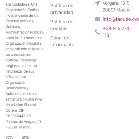
Vergara, 13 7.
a la Ciudadanía. Una
Política de
28001 Madrid
Organización Sindical
privacidad
Independiente de los
info@facuso.c
Partidos políticos,
Política de
Gobierno,
cookies
+34 915 774
Administración Pública u
113
Canal del
otras Instituciones; una
Organización Pluralista,
Informante
con profundo respeto a
las convicciones
políticas, filosóficas,
religiosas, o de otra
naturaleza, de sus
afiliados; una
Organización
Democrática y
Autónoma dentro la
estructura organizativa
de la Unión Sindical
Obrera. CIF
G83365445. C/
Principe de Vergara, 13
7 28001 Madrid.