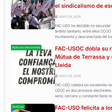
el sindicalismo de e
MAYO 25, 2026
FAC-USO ha decidido no secundar l
ámbito sanitario, entre ellos CCOO 
incoherente y desconectada del trab
FAC-USOC dobla su re
Noticias electorales
Mútua de Terrassa y 
Lleida
MAYO 25, 2026
FAC-USO celebra los excelentes r
USOC en dos procesos electorales c
serio, cercano y constante tiene res
FAC-USO felicita a l
Noticias