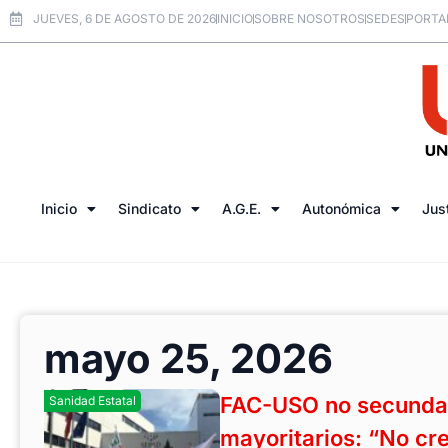
JUEVES, 6 DE AGOSTO DE 2026
INICIO
SOBRE NOSOTROS
SEDES
PORTA
Inicio
Sindicato
A.G.E.
Autonómica
Jus
mayo 25, 2026
FAC-USO no secunda l
Sanidad Estatal
mayoritarios: “No cr