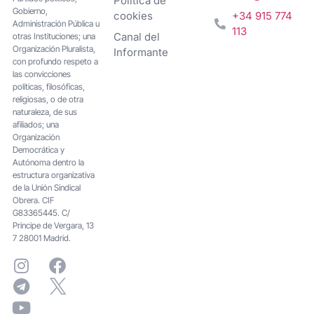
Política de
Gobierno,
cookies
+34 915 774
Administración Pública u
113
Canal del
otras Instituciones; una
Organización Pluralista,
Informante
con profundo respeto a
las convicciones
políticas, filosóficas,
religiosas, o de otra
naturaleza, de sus
afiliados; una
Organización
Democrática y
Autónoma dentro la
estructura organizativa
de la Unión Sindical
Obrera. CIF
G83365445. C/
Principe de Vergara, 13
7 28001 Madrid.