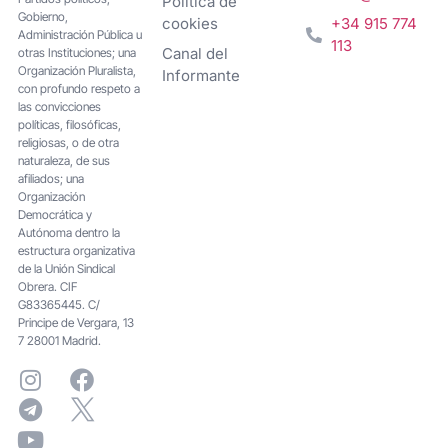
Política de
Gobierno,
cookies
+34 915 774
Administración Pública u
113
Canal del
otras Instituciones; una
Organización Pluralista,
Informante
con profundo respeto a
las convicciones
políticas, filosóficas,
religiosas, o de otra
naturaleza, de sus
afiliados; una
Organización
Democrática y
Autónoma dentro la
estructura organizativa
de la Unión Sindical
Obrera. CIF
G83365445. C/
Principe de Vergara, 13
7 28001 Madrid.