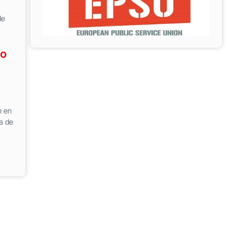
de
do
n en
ra de