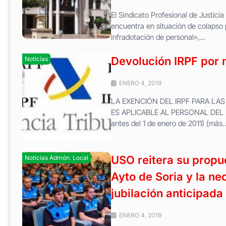
El Sindicato Profesional de Justici
encuentra en situación de colapso 
infradotación de personal»,...
Devolución IRPF por 
Noticias
ENERO 4, 2019
LA EXENCIÓN DEL IRPF PARA LAS 
ES APLICABLE AL PERSONAL DEL 
antes del 1 de enero de 2011) (más
USO reitera su propue
Noticias Admón. Local
Ayto de Soria y la ne
jubilación anticipada
ENERO 4, 2019