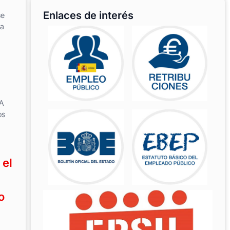
Enlaces de interés
se
ra
A
os
 el
o