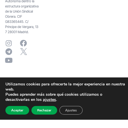
Autónoma dentro la
estructura organizativa
de la Unión Sindical
Obrera. CIF
G83365445. C/
Principe de Vergara, 13
7 28001 Madrid.
Utilizamos cookies para ofrecerte la mejor experiencia en nuestra
web.
Puedes aprender más sobre qué cookies utilizamos o
desactivarlas en los
ajustes
.
Aceptar
Rechazar
Ajustes