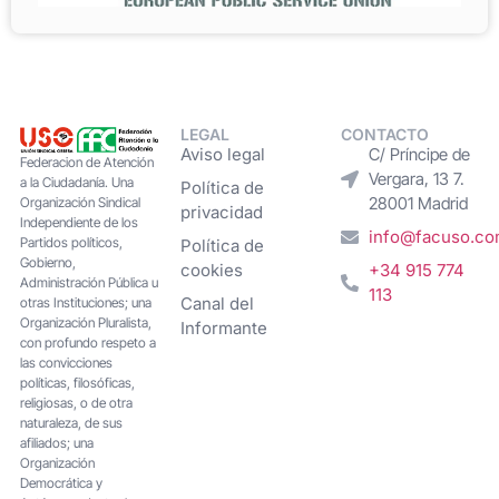
LEGAL
CONTACTO
Aviso legal
C/ Príncipe de
Federacion de Atención
Vergara, 13 7.
a la Ciudadanía. Una
Política de
28001 Madrid
Organización Sindical
privacidad
Independiente de los
info@facuso.c
Partidos políticos,
Política de
Gobierno,
cookies
+34 915 774
Administración Pública u
113
Canal del
otras Instituciones; una
Organización Pluralista,
Informante
con profundo respeto a
las convicciones
políticas, filosóficas,
religiosas, o de otra
naturaleza, de sus
afiliados; una
Organización
Democrática y