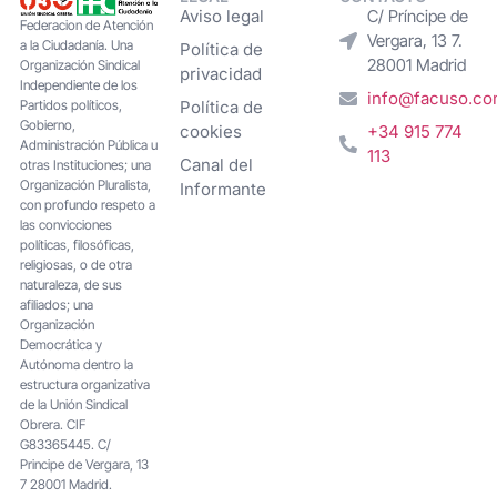
Aviso legal
C/ Príncipe de
Federacion de Atención
Vergara, 13 7.
a la Ciudadanía. Una
Política de
28001 Madrid
Organización Sindical
privacidad
Independiente de los
info@facuso.c
Partidos políticos,
Política de
Gobierno,
cookies
+34 915 774
Administración Pública u
113
Canal del
otras Instituciones; una
Organización Pluralista,
Informante
con profundo respeto a
las convicciones
políticas, filosóficas,
religiosas, o de otra
naturaleza, de sus
afiliados; una
Organización
Democrática y
Autónoma dentro la
estructura organizativa
de la Unión Sindical
Obrera. CIF
G83365445. C/
Principe de Vergara, 13
7 28001 Madrid.