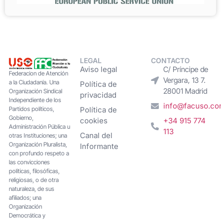
LEGAL
CONTACTO
Aviso legal
C/ Príncipe de
Federacion de Atención
Vergara, 13 7.
a la Ciudadanía. Una
Política de
28001 Madrid
Organización Sindical
privacidad
Independiente de los
info@facuso.c
Partidos políticos,
Política de
Gobierno,
cookies
+34 915 774
Administración Pública u
113
Canal del
otras Instituciones; una
Organización Pluralista,
Informante
con profundo respeto a
las convicciones
políticas, filosóficas,
religiosas, o de otra
naturaleza, de sus
afiliados; una
Organización
Democrática y