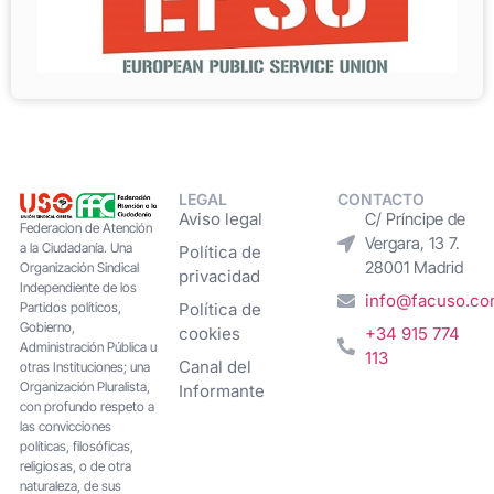
LEGAL
CONTACTO
Aviso legal
C/ Príncipe de
Federacion de Atención
Vergara, 13 7.
a la Ciudadanía. Una
Política de
28001 Madrid
Organización Sindical
privacidad
Independiente de los
info@facuso.c
Partidos políticos,
Política de
Gobierno,
cookies
+34 915 774
Administración Pública u
113
Canal del
otras Instituciones; una
Organización Pluralista,
Informante
con profundo respeto a
las convicciones
políticas, filosóficas,
religiosas, o de otra
naturaleza, de sus