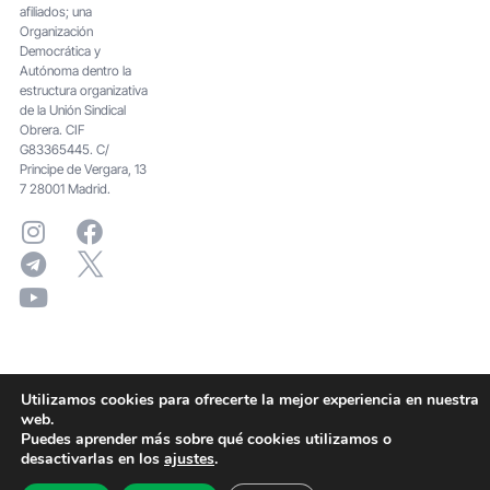
afiliados; una
Organización
Democrática y
Autónoma dentro la
estructura organizativa
de la Unión Sindical
Obrera. CIF
G83365445. C/
Principe de Vergara, 13
7 28001 Madrid.
Utilizamos cookies para ofrecerte la mejor experiencia en nuestra
web.
Puedes aprender más sobre qué cookies utilizamos o
desactivarlas en los
ajustes
.