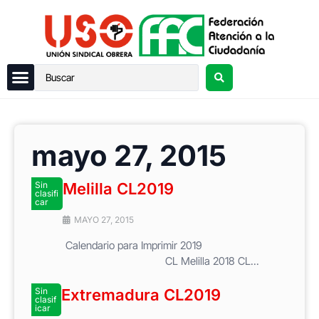
mayo 27, 2015
Sin
Melilla CL2019
clasifi
car
MAYO 27, 2015
Calendario para Imprimir 2019
CL Melilla 2018 CL...
Sin
Extremadura CL2019
clasif
icar