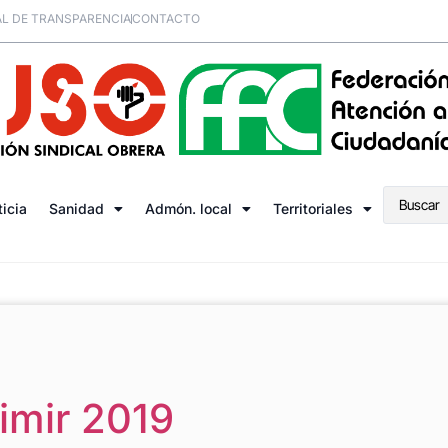
L DE TRANSPARENCIA
CONTACTO
ticia
Sanidad
Admón. local
Territoriales
imir 2019