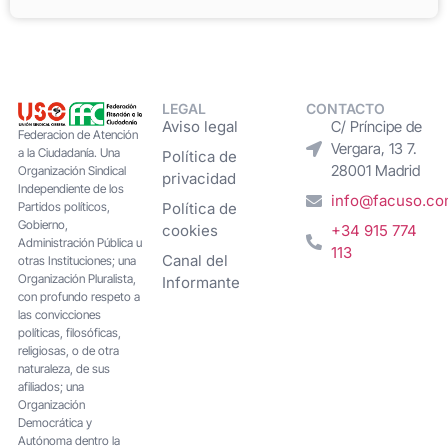
LEGAL
CONTACTO
Aviso legal
C/ Príncipe de
Federacion de Atención
Vergara, 13 7.
a la Ciudadanía. Una
Política de
28001 Madrid
Organización Sindical
privacidad
Independiente de los
info@facuso.c
Partidos políticos,
Política de
Gobierno,
cookies
+34 915 774
Administración Pública u
113
Canal del
otras Instituciones; una
Organización Pluralista,
Informante
con profundo respeto a
las convicciones
políticas, filosóficas,
religiosas, o de otra
naturaleza, de sus
afiliados; una
Organización
Democrática y
Autónoma dentro la