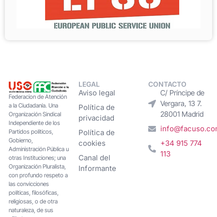
LEGAL
CONTACTO
Aviso legal
C/ Príncipe de
Federacion de Atención
Vergara, 13 7.
a la Ciudadanía. Una
Política de
28001 Madrid
Organización Sindical
privacidad
Independiente de los
info@facuso.c
Partidos políticos,
Política de
Gobierno,
cookies
+34 915 774
Administración Pública u
113
Canal del
otras Instituciones; una
Organización Pluralista,
Informante
con profundo respeto a
las convicciones
políticas, filosóficas,
religiosas, o de otra
naturaleza, de sus