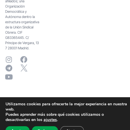
afiliados; una
Organización
Democrática y
Autónoma dentro la
estructura organizativa
de la Unión Sindical
Obrera. CIF
G83365445. C/
Principe de Vergara, 13
7 28001 Madrid.
Utilizamos cookies para ofrecerte la mejor experiencia en nuestra
web.
Puedes aprender más sobre qué cookies utilizamos o
desactivarlas en los
ajustes
.