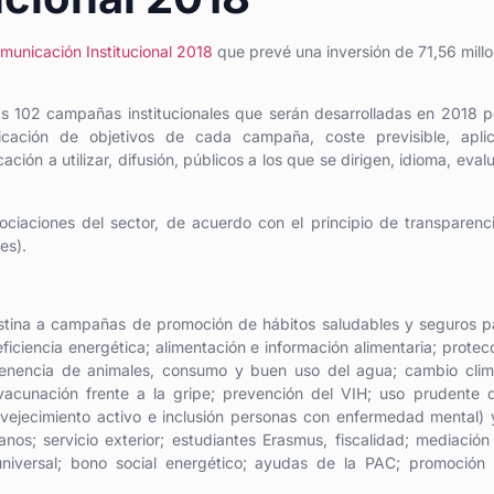
municación Institucional 2018
que prevé una inversión de 71,56 mill
as 102 campañas institucionales que serán desarrolladas en 2018 p
ficación de objetivos de cada campaña, coste previsible, aplic
ión a utilizar, difusión, públicos a los que se dirigen, idioma, eval
ociaciones del sector, de acuerdo con el principio de transparenc
es).
destina a campañas de promoción de hábitos saludables y seguros p
ficiencia energética; alimentación e información alimentaria; protec
 tenencia de animales, consumo y buen uso del agua; cambio clim
; vacunación frente a la gripe; prevención del VIH; uso prudente 
nvejecimiento activo e inclusión personas con enfermedad mental) 
s; servicio exterior; estudiantes Erasmus, fiscalidad; mediación
al universal; bono social energético; ayudas de la PAC; promoción