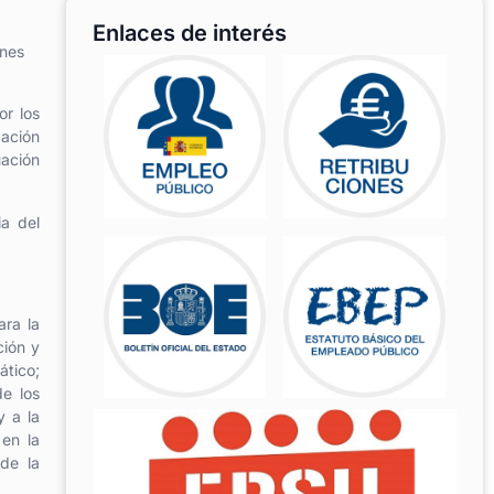
Enlaces de interés
ones
or los
ación
uación
ia del
ara la
ción y
ático;
de los
y a la
 en la
 de la