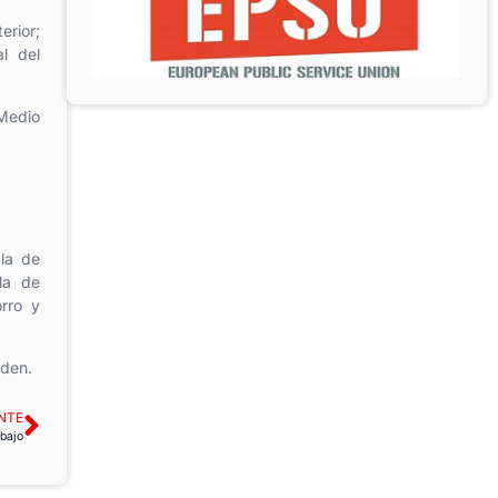
erior;
l del
Medio
 la de
 la de
orro y
rden.
NTE
abajo