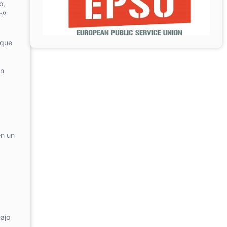
o,
nº
 que
un
en un
bajo