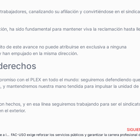
bajadores, canalizando su afiliación y convirtiéndose en el sindica
ción, ha sido fundamental para mantener viva la reclamación hasta ll
o de este avance no puede atribuirse en exclusiva a ninguna
 y han empujado en la misma dirección.
 derechos
romiso con el PLEX en todo el mundo: seguiremos defendiendo qu
as, y mantendremos nuestra mano tendida para impulsar la unidad de
 hechos, y en esa línea seguiremos trabajando para ser el sindicat
 el exterior.
SIGUIE
FAC-USO exige protección urgente para las auxiliares de ayuda a domicilio frente a las olas de calor