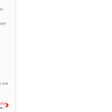
to
egar
e
o que
NTE
FAC-USO exige reforzar los servicios públicos y garantizar la carrera profesional del personal