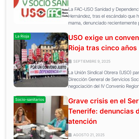
La FAC-USO Sanidad y Dependencia 
Hernández, tras el escándalo que h
mama, denunciado recientemente po
USO exige un conveni
La Rioja
Rioja tras cinco años
SEPTIEMBRE 9, 2025
La Unión Sindical Obrera (USO) part
Dirección General de Servicios Soci
negociación del IV Convenio Region
Grave crisis en el Se
Socio-sanitarios
Tenerife: denuncias d
atención
AGOSTO 21, 2025