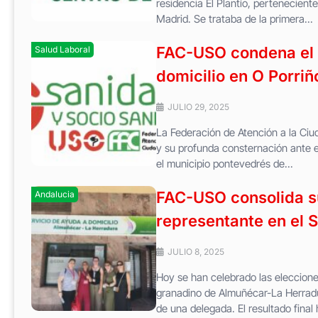
residencia El Plantío, pertenecien
Madrid. Se trataba de la primera...
FAC-USO condena el 
Salud Laboral
domicilio en O Porriñ
JULIO 29, 2025
La Federación de Atención a la Ci
y su profunda consternación ante e
el municipio pontevedrés de...
FAC-USO consolida su
Andalucia
representante en el
JULIO 8, 2025
Hoy se han celebrado las elecciones
granadino de Almuñécar-La Herradu
de una delegada. El resultado final 