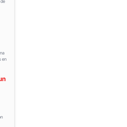
 de
ena
s en
un
ón