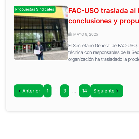
FAC-USO traslada al 
Propuestas Sindicales
conclusiones y propu
MAYO 8, 2025
El Secretario General de FAC-USO,
técnica con responsables de la Sec
organización ha trasladado la probl
Anterior
1
2
3
…
14
Siguiente