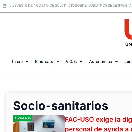
JUEVES, 6 DE AGOSTO DE 2026
INICIO
SOBRE NOSOTROS
SEDES
PORTA
Inicio
Sindicato
A.G.E.
Autonómica
Jus
Socio-sanitarios
FAC-USO exige la dign
Andalucia
personal de ayuda a 