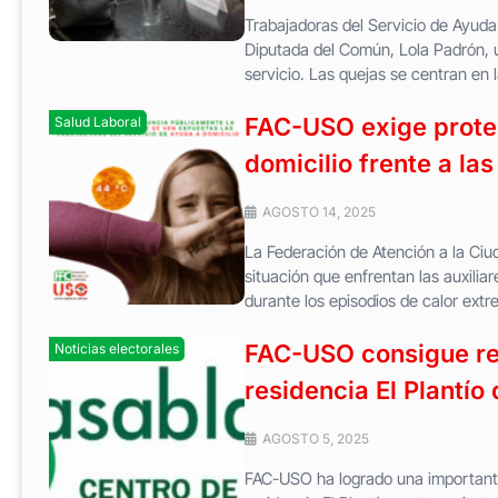
Trabajadoras del Servicio de Ayuda
Diputada del Común, Lola Padrón, u
servicio. Las quejas se centran en l
FAC-USO exige protec
Salud Laboral
domicilio frente a las
AGOSTO 14, 2025
La Federación de Atención a la Ciu
situación que enfrentan las auxilia
durante los episodios de calor ext
FAC-USO consigue rep
Noticias electorales
residencia El Plantí
AGOSTO 5, 2025
FAC-USO ha logrado una importante v