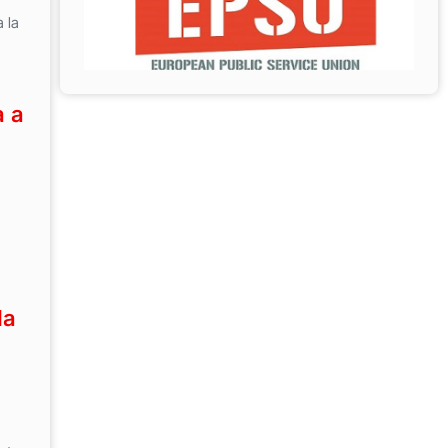
 la
a a
la