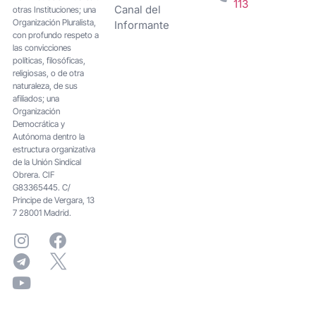
113
Canal del
otras Instituciones; una
Organización Pluralista,
Informante
con profundo respeto a
las convicciones
políticas, filosóficas,
religiosas, o de otra
naturaleza, de sus
afiliados; una
Organización
Democrática y
Autónoma dentro la
estructura organizativa
de la Unión Sindical
Obrera. CIF
G83365445. C/
Principe de Vergara, 13
7 28001 Madrid.