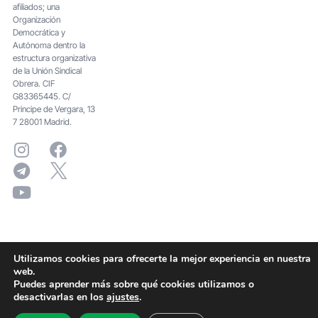
afiliados; una
Organización
Democrática y
Autónoma dentro la
estructura organizativa
de la Unión Sindical
Obrera. CIF
G83365445. C/
Principe de Vergara, 13
7 28001 Madrid.
Utilizamos cookies para ofrecerte la mejor experiencia en nuestra
web.
Puedes aprender más sobre qué cookies utilizamos o
desactivarlas en los
ajustes
.