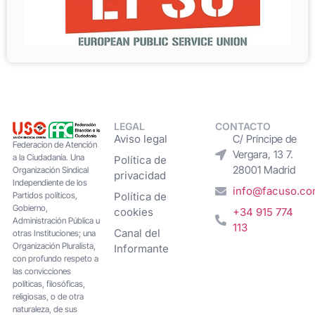
LEGAL
CONTACTO
Aviso legal
C/ Príncipe de
Federacion de Atención
Vergara, 13 7.
a la Ciudadanía. Una
Política de
28001 Madrid
Organización Sindical
privacidad
Independiente de los
info@facuso.c
Partidos políticos,
Política de
Gobierno,
cookies
+34 915 774
Administración Pública u
113
Canal del
otras Instituciones; una
Organización Pluralista,
Informante
con profundo respeto a
las convicciones
políticas, filosóficas,
religiosas, o de otra
naturaleza, de sus