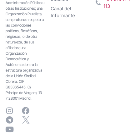
Administración Pública u
113
Canal del
otras Instituciones; una
Organización Pluralista,
Informante
con profundo respeto a
las convicciones
políticas, filosóficas,
religiosas, o de otra
naturaleza, de sus
afiliados; una
Organización
Democrática y
Autónoma dentro la
estructura organizativa
de la Unión Sindical
Obrera. CIF
G83365445. C/
Principe de Vergara, 13
7 28001 Madrid.