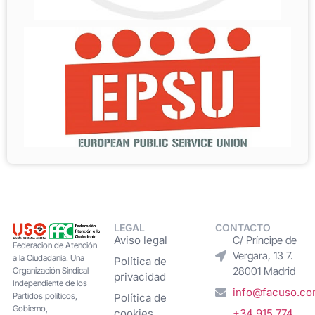
LEGAL
CONTACTO
Aviso legal
C/ Príncipe de
Federacion de Atención
Vergara, 13 7.
a la Ciudadanía. Una
Política de
28001 Madrid
Organización Sindical
privacidad
Independiente de los
info@facuso.c
Partidos políticos,
Política de
Gobierno,
cookies
+34 915 774