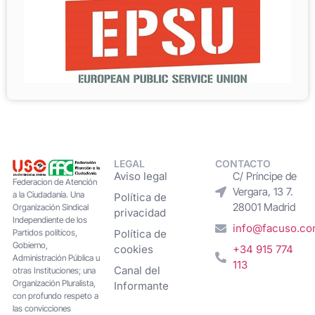
LEGAL
CONTACTO
Aviso legal
C/ Príncipe de
Federacion de Atención
Vergara, 13 7.
a la Ciudadanía. Una
Política de
28001 Madrid
Organización Sindical
privacidad
Independiente de los
info@facuso.c
Partidos políticos,
Política de
Gobierno,
cookies
+34 915 774
Administración Pública u
113
Canal del
otras Instituciones; una
Organización Pluralista,
Informante
con profundo respeto a
las convicciones