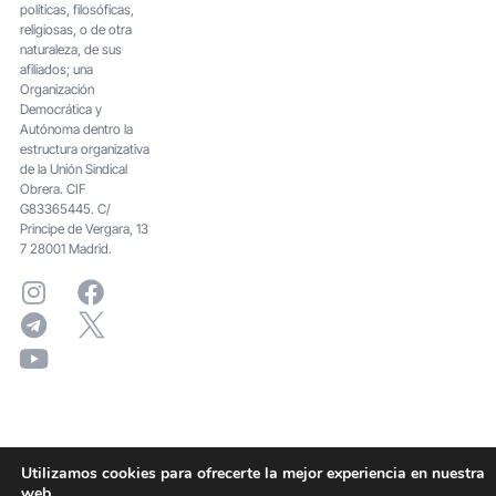
políticas, filosóficas,
religiosas, o de otra
naturaleza, de sus
afiliados; una
Organización
Democrática y
Autónoma dentro la
estructura organizativa
de la Unión Sindical
Obrera. CIF
G83365445. C/
Principe de Vergara, 13
7 28001 Madrid.
Utilizamos cookies para ofrecerte la mejor experiencia en nuestra
web.