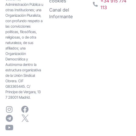
cookies
+34 915 774
Administración Pública u
113
Canal del
otras Instituciones; una
Organización Pluralista,
Informante
con profundo respeto a
las convicciones
políticas, filosóficas,
religiosas, o de otra
naturaleza, de sus
afiliados; una
Organización
Democrática y
Autónoma dentro la
estructura organizativa
de la Unión Sindical
Obrera. CIF
G83365445. C/
Principe de Vergara, 13
7 28001 Madrid.