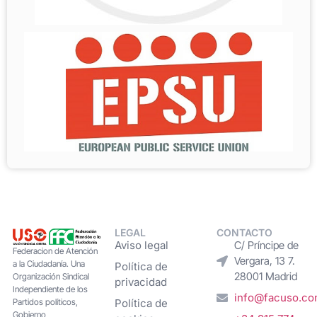
LEGAL
CONTACTO
Aviso legal
C/ Príncipe de
Federacion de Atención
Vergara, 13 7.
a la Ciudadanía. Una
Política de
28001 Madrid
Organización Sindical
privacidad
Independiente de los
info@facuso.c
Partidos políticos,
Política de
Gobierno,