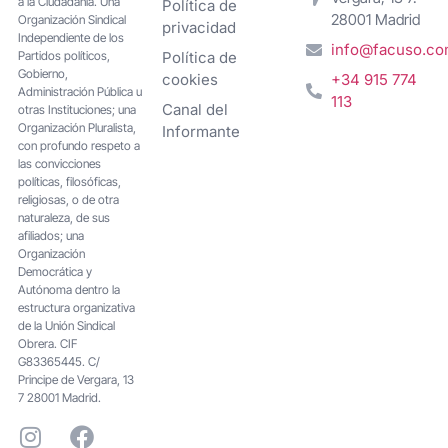
a la Ciudadanía. Una
Política de
28001 Madrid
Organización Sindical
privacidad
Independiente de los
info@facuso.c
Partidos políticos,
Política de
Gobierno,
cookies
+34 915 774
Administración Pública u
113
Canal del
otras Instituciones; una
Organización Pluralista,
Informante
con profundo respeto a
las convicciones
políticas, filosóficas,
religiosas, o de otra
naturaleza, de sus
afiliados; una
Organización
Democrática y
Autónoma dentro la
estructura organizativa
de la Unión Sindical
Obrera. CIF
G83365445. C/
Principe de Vergara, 13
7 28001 Madrid.