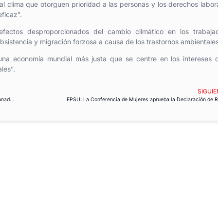
l clima que otorguen prioridad a las personas y los derechos labor
ficaz”.
efectos desproporcionados del cambio climático en los trabajad
sistencia y migración forzosa a causa de los trastornos ambientales
na economía mundial más justa que se centre en los intereses d
les”.
SIGUIE
OIT: Casi 3 millones de personas mueren por accidentes y enfermedades relacionadas con el trabajo
EPSU: La Conferencia de Mujeres aprueba la Declaración de 