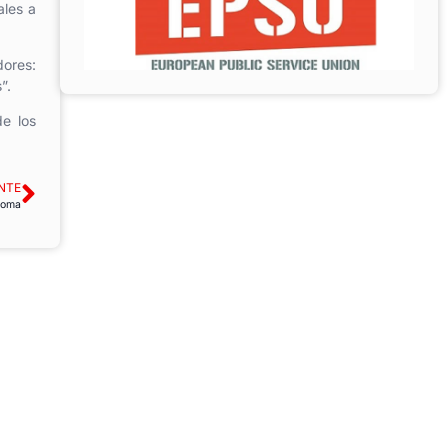
ales a
ores:
”.
e los
NTE
Roma