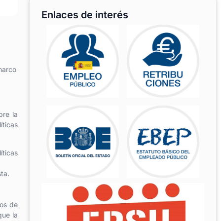
Enlaces de interés
 marco
bre la
íticas
íticas
ta.
mos de
que la