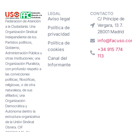
LEGAL
CONTACTO
Aviso legal
C/ Príncipe de
Federacion de Atención
Vergara, 13 7.
a la Ciudadanía. Una
Política de
28001 Madrid
Organización Sindical
privacidad
Independiente de los
info@facuso.c
Partidos políticos,
Política de
Gobierno,
cookies
+34 915 774
Administración Pública u
113
Canal del
otras Instituciones; una
Organización Pluralista,
Informante
con profundo respeto a
las convicciones
políticas, filosóficas,
religiosas, o de otra
naturaleza, de sus
afiliados; una
Organización
Democrática y
Autónoma dentro la
estructura organizativa
de la Unión Sindical
Obrera. CIF