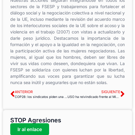
Nuestras acciones seguirán integrándose en todos los
sectores de la FSESP y trabajaremos para fortalecer el
diálogo social y la negociación colectiva a nivel nacional y
de la UE, incluso mediante la revisión del acuerdo marco
de los interlocutores sociales de la UE sobre el acoso y la
violencia en el trabajo (2007) con vistas a actualizarlo y
darle peso jurídico. Destacamos la importancia de la
formación y el apoyo a la igualdad en la negociación, con
la participación activa de las mujeres negociadoras. Las
mujeres, al igual que los hombres, deben ser libres de
vivir sus vidas como deseen, dondequiera que vivan. La
FSESP se solidariza con quienes luchan por la libertad,
amplificando sus voces para garantizar que su lucha
nunca sea inútil y asegurarles que no están solas.
ANTERIOR
SIGUIENTE
COP28: los sindicatos piden una transición justa que incluya una perspectiva laboral
USO ha reivindicado frente al Ministerio de Igualdad medidas estructurales para acabar con la violencia contra las mujeres y niñas
STOP Agresiones
Ir al enlace