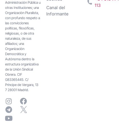
Administración Pública u
113
Canal del
otras Instituciones; una
Organización Pluralista,
Informante
con profundo respeto a
las convicciones
políticas, filosóficas,
religiosas, o de otra
naturaleza, de sus
afiliados; una
Organización
Democrática y
Autónoma dentro la
estructura organizativa
de la Unión Sindical
Obrera. CIF
G83365445. C/
Principe de Vergara, 13
7 28001 Madrid.