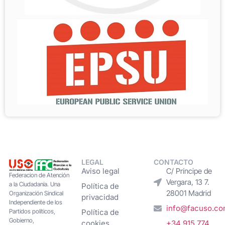
LEGAL
CONTACTO
Aviso legal
C/ Príncipe de
Federacion de Atención
Vergara, 13 7.
a la Ciudadanía. Una
Política de
28001 Madrid
Organización Sindical
privacidad
Independiente de los
info@facuso.c
Partidos políticos,
Política de
Gobierno,
cookies
+34 915 774