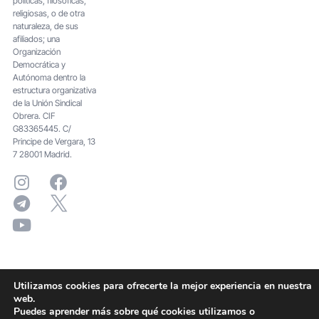
políticas, filosóficas,
religiosas, o de otra
naturaleza, de sus
afiliados; una
Organización
Democrática y
Autónoma dentro la
estructura organizativa
de la Unión Sindical
Obrera. CIF
G83365445. C/
Principe de Vergara, 13
7 28001 Madrid.
Utilizamos cookies para ofrecerte la mejor experiencia en nuestra
web.
Puedes aprender más sobre qué cookies utilizamos o