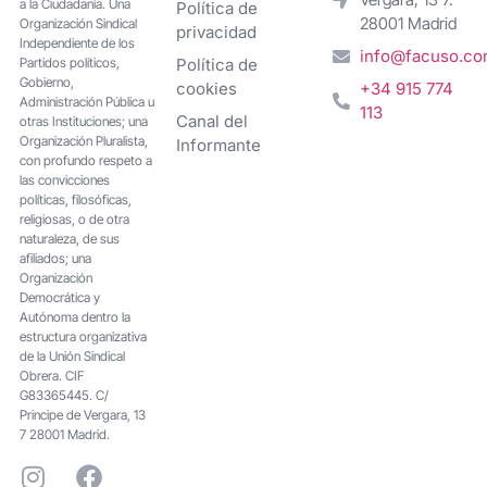
a la Ciudadanía. Una
Política de
28001 Madrid
Organización Sindical
privacidad
Independiente de los
info@facuso.c
Partidos políticos,
Política de
Gobierno,
cookies
+34 915 774
Administración Pública u
113
Canal del
otras Instituciones; una
Organización Pluralista,
Informante
con profundo respeto a
las convicciones
políticas, filosóficas,
religiosas, o de otra
naturaleza, de sus
afiliados; una
Organización
Democrática y
Autónoma dentro la
estructura organizativa
de la Unión Sindical
Obrera. CIF
G83365445. C/
Principe de Vergara, 13
7 28001 Madrid.