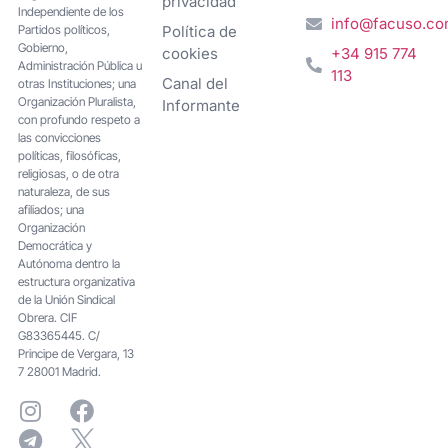
privacidad
Independiente de los
info@facuso.c
Partidos políticos,
Política de
Gobierno,
cookies
+34 915 774
Administración Pública u
113
Canal del
otras Instituciones; una
Organización Pluralista,
Informante
con profundo respeto a
las convicciones
políticas, filosóficas,
religiosas, o de otra
naturaleza, de sus
afiliados; una
Organización
Democrática y
Autónoma dentro la
estructura organizativa
de la Unión Sindical
Obrera. CIF
G83365445. C/
Principe de Vergara, 13
7 28001 Madrid.