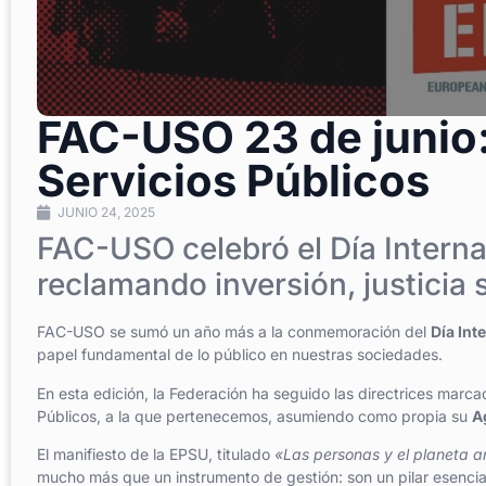
FAC-USO 23 de junio: 
Servicios Públicos
JUNIO 24, 2025
FAC-USO celebró el Día Interna
reclamando inversión, justicia 
FAC-USO se sumó un año más a la conmemoración del
Día Int
papel fundamental de lo público en nuestras sociedades.
En esta edición, la Federación ha seguido las directrices marca
Públicos, a la que pertenecemos, asumiendo como propia su
A
El manifiesto de la EPSU, titulado
«Las personas y el planeta a
mucho más que un instrumento de gestión: son un pilar esencial d