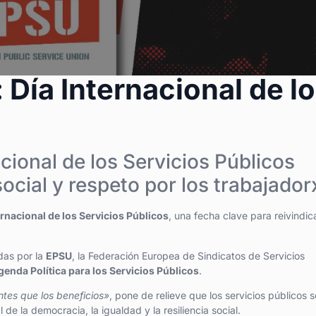
Día Internacional de l
cional de los Servicios Públicos
social y respeto por los trabajador
ernacional de los Servicios Públicos
, una fecha clave para reivindica
das por la
EPSU
, la Federación Europea de Sindicatos de Servicios
genda Política para los Servicios Públicos
.
ntes que los beneficios»
, pone de relieve que los servicios públicos 
e la democracia, la igualdad y la resiliencia social.