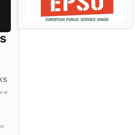
os
xs
r el
son