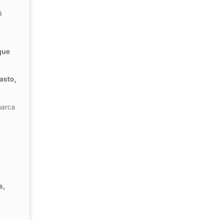
á
que
asto,
marca
s,