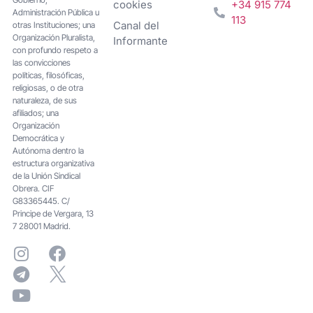
cookies
+34 915 774
Administración Pública u
113
Canal del
otras Instituciones; una
Organización Pluralista,
Informante
con profundo respeto a
las convicciones
políticas, filosóficas,
religiosas, o de otra
naturaleza, de sus
afiliados; una
Organización
Democrática y
Autónoma dentro la
estructura organizativa
de la Unión Sindical
Obrera. CIF
G83365445. C/
Principe de Vergara, 13
7 28001 Madrid.