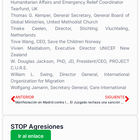
Humanitarian Affairs and Emergency Relief Coordinator
Tearfund, UK
Thomas G. Kemper, General Secretary, General Board of
Global Ministries, United Methodist Church
Tineke Ceelen, Director, Stichting Vluchteling,
Netherlands
Tove Wang, CEO, Save the Children Norway
Vivien Maidaborn, Executive Director UNICEF New
Zealand
W. Douglas Jackson, PhD, JD, President/CEO, PROJECT
C.U.R.E.
William L. Swing, Director General, International
Organization for Migration
Wolfgang Jamann, Secretary General, Care International
ANTERIOR
SIGUIENTE
Manifestación en Madrid contra la criminilización del derecho de huelga
El Juzgado rechaza una sanción a un trabajador que tuvo un accidente de circulación con una barredora en Santander
STOP Agresiones
Ir al enlace