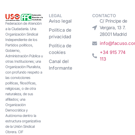
LEGAL
CONTACTO
Aviso legal
C/ Príncipe de
Federacion de Atención
Vergara, 13 7.
a la Ciudadanía. Una
Política de
28001 Madrid
Organización Sindical
privacidad
Independiente de los
info@facuso.c
Partidos políticos,
Política de
Gobierno,
cookies
+34 915 774
Administración Pública u
113
Canal del
otras Instituciones; una
Organización Pluralista,
Informante
con profundo respeto a
las convicciones
políticas, filosóficas,
religiosas, o de otra
naturaleza, de sus
afiliados; una
Organización
Democrática y
Autónoma dentro la
estructura organizativa
de la Unión Sindical
Obrera. CIF