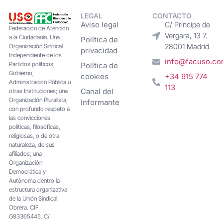
LEGAL
CONTACTO
Aviso legal
C/ Príncipe de
Federacion de Atención
Vergara, 13 7.
a la Ciudadanía. Una
Política de
28001 Madrid
Organización Sindical
privacidad
Independiente de los
info@facuso.c
Partidos políticos,
Política de
Gobierno,
cookies
+34 915 774
Administración Pública u
113
Canal del
otras Instituciones; una
Organización Pluralista,
Informante
con profundo respeto a
las convicciones
políticas, filosóficas,
religiosas, o de otra
naturaleza, de sus
afiliados; una
Organización
Democrática y
Autónoma dentro la
estructura organizativa
de la Unión Sindical
Obrera. CIF
G83365445. C/