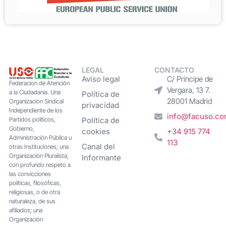
LEGAL
CONTACTO
Aviso legal
C/ Príncipe de
Federacion de Atención
Vergara, 13 7.
a la Ciudadanía. Una
Política de
28001 Madrid
Organización Sindical
privacidad
Independiente de los
info@facuso.c
Partidos políticos,
Política de
Gobierno,
cookies
+34 915 774
Administración Pública u
113
Canal del
otras Instituciones; una
Organización Pluralista,
Informante
con profundo respeto a
las convicciones
políticas, filosóficas,
religiosas, o de otra
naturaleza, de sus
afiliados; una
Organización